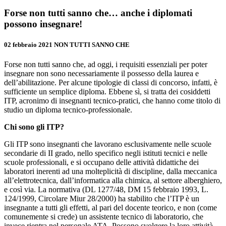
Forse non tutti sanno che… anche i diplomati
possono insegnare!
02 febbraio 2021
NON TUTTI SANNO CHE
Forse non tutti sanno che, ad oggi, i requisiti essenziali per poter
insegnare non sono necessariamente il possesso della laurea e
dell’abilitazione. Per alcune tipologie di classi di concorso, infatti, è
sufficiente un semplice diploma. Ebbene sì, si tratta dei cosiddetti
ITP, acronimo di insegnanti tecnico-pratici, che hanno come titolo di
studio un diploma tecnico-professionale.
Chi sono gli ITP?
Gli ITP sono insegnanti che lavorano esclusivamente nelle scuole
secondarie di II grado, nello specifico negli istituti tecnici e nelle
scuole professionali, e si occupano delle attività didattiche dei
laboratori inerenti ad una molteplicità di discipline, dalla meccanica
all’elettrotecnica, dall’informatica alla chimica, al settore alberghiero,
e così via. La normativa (DL 1277/48, DM 15 febbraio 1993, L.
124/1999, Circolare Miur 28/2000) ha stabilito che l’ITP è un
insegnante a tutti gli effetti, al pari del docente teorico, e non (come
comunemente si crede) un assistente tecnico di laboratorio, che
invece rientra nel personale ATA. Possono svolgere la loro attività