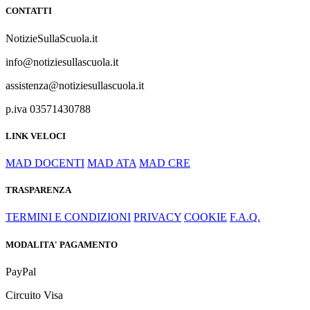
CONTATTI
NotizieSullaScuola.it
info@notiziesullascuola.it
assistenza@notiziesullascuola.it
p.iva 03571430788
LINK VELOCI
MAD DOCENTI
MAD ATA
MAD CRE
TRASPARENZA
TERMINI E CONDIZIONI
PRIVACY
COOKIE
F.A.Q.
MODALITA' PAGAMENTO
PayPal
Circuito Visa