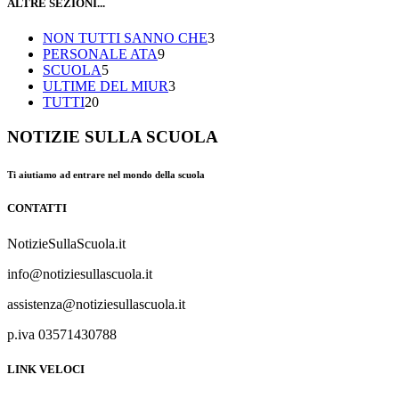
ALTRE SEZIONI...
NON TUTTI SANNO CHE
3
PERSONALE ATA
9
SCUOLA
5
ULTIME DEL MIUR
3
TUTTI
20
NOTIZIE SULLA SCUOLA
Ti aiutiamo ad entrare nel mondo della scuola
CONTATTI
NotizieSullaScuola.it
info@notiziesullascuola.it
assistenza@notiziesullascuola.it
p.iva 03571430788
LINK VELOCI